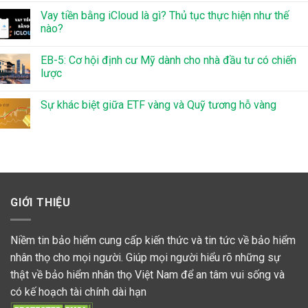
Vay tiền bằng iCloud là gì? Thủ tục thực hiện như thế
nào?
EB-5: Cơ hội định cư Mỹ dành cho nhà đầu tư có chiến
lược
Sự khác biệt giữa ETF vàng và Quỹ tương hỗ vàng
GIỚI THIỆU
Niềm tin bảo hiểm cung cấp kiến thức và tin tức về bảo hiểm
nhân thọ cho mọi người. Giúp mọi người hiểu rõ những sự
thật về bảo hiểm nhân thọ Việt Nam để an tâm vui sống và
có kế hoạch tài chính dài hạn