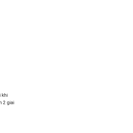
 khi
 2 giai