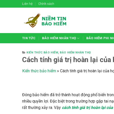
Skip
Liên hệ
Chính sách
to
content
TIN TỨC
BẢO HIỂM NHÂN THỌ
BẢO HIỂM PHI N
KIẾN THỨC BẢO HIỂM
,
BẢO HIỂM NHÂN THỌ
Cách tính giá trị hoàn lại c
Kiến thức bảo hiểm
»
Cách tính giá trị hoàn lại của
Đóng bảo hiểm đã trở thành hoạt động phổ biến tro
nhiều quyền lợi. Đặc biệt trong trường hợp gặp tai n
rất thường xảy ra. Vậy
cách tính giá trị hoàn lại c