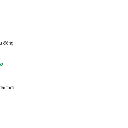
ầu đóng
o
dài thời