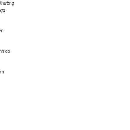
 thường
hợp
ên
nh có
ểm