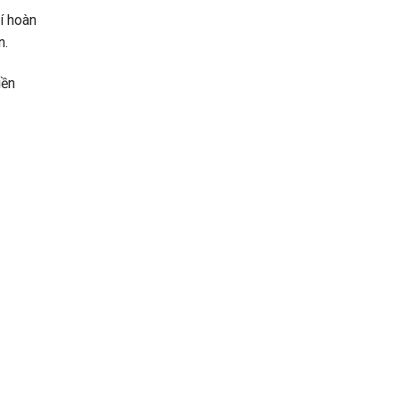
í hoàn
n.
iền