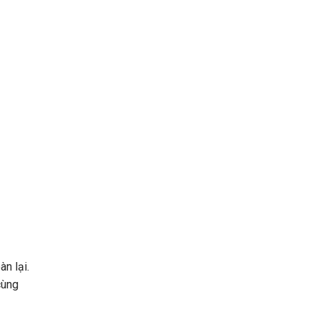
n lại.
cùng