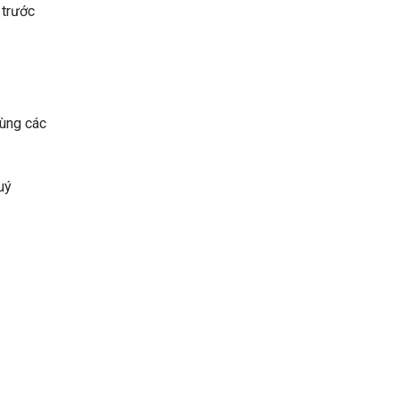
 trước
cùng các
uý