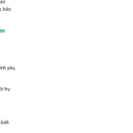
bảo
y, bảo
ểm
ình yêu,
i trụ
 biết