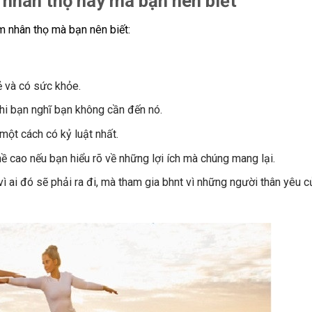
 nhân thọ hay mà bạn nên biết
m nhân thọ mà bạn nên biết:
ẻ và có sức khỏe.
hi bạn nghĩ bạn không cần đến nó.
một cách có kỷ luật nhất.
ề cao nếu bạn hiểu rõ về những lợi ích mà chúng mang lại.
ì ai đó sẽ phải ra đi, mà tham gia bhnt vì những người thân yêu c