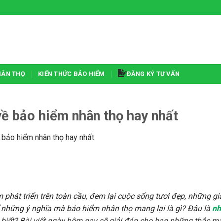
HÂN THỌ
KIẾN THỨC BẢO HIỂM
ĐĂNG KÝ TƯ VẤN
về bảo hiểm nhân thọ hay nhất
ề bảo hiểm nhân thọ hay nhất
hát triển trên toàn cầu, đem lại cuộc sống tươi đẹp, những giá
hể những ý nghĩa mà bảo hiểm nhân thọ mang lại là gì? Đâu là
n
biết? Bài viết ngày hôm nay sẽ giải đáp cho bạn những thắc m