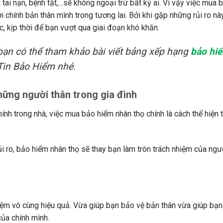
 tai nạn, bệnh tật,…sẽ không ngoại trừ bất kỳ ai. Vì vậy việc mua 
i chính bản thân mình trong tương lai. Bởi khi gặp những rủi ro nà
c, kịp thời để bạn vượt qua giai đoạn khó khăn.
ạn có thể tham khảo bài viết bảng xếp hạng
bảo hi
in Bảo Hiểm nhé.
những người thân trong gia đình
ính trong nhà, việc mua bảo hiểm nhân thọ chính là cách thể hiện t
i ro, bảo hiểm nhân thọ sẽ thay bạn làm tròn trách nhiệm của ngườ
iệm vô cùng hiệu quả. Vừa giúp bạn bảo vệ bản thân vừa giúp bạn
của chính mình.