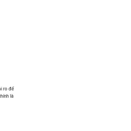
i ro để
hính là