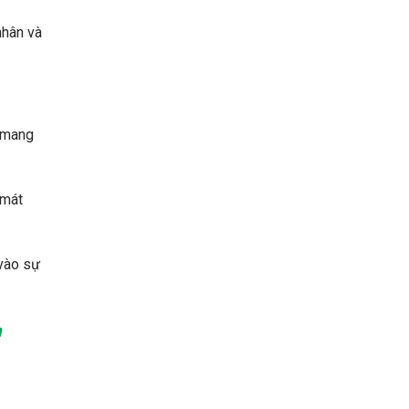
nhân và
n mang
 mát
 vào sự
m