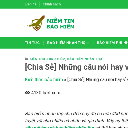
Skip
Liên hệ
Chính sách
to
content
TIN TỨC
BẢO HIỂM NHÂN THỌ
BẢO HIỂM PHI N
KIẾN THỨC BẢO HIỂM
,
BẢO HIỂM NHÂN THỌ
[Chia Sẻ] Những câu nói hay 
Kiến thức bảo hiểm
»
[Chia Sẻ] Những câu nói hay v
4130 lượt xem
Bảo hiểm nhân thọ cho đến nay đã có hơn 400 năm p
tuyệt vời cho nhiều cá nhân và gia đình. Vậy cụ t
câu nói hay về bảo hiểm nhân thọ
có thể bạn chưa 