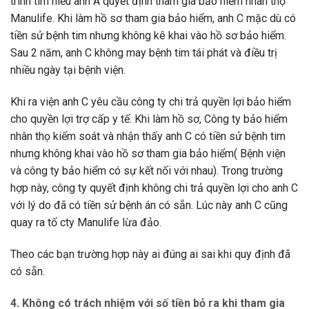
trình tìm hiểu anh A quyết định tham gia bảo hiểm nhân thọ
Manulife. Khi làm hồ sơ tham gia bảo hiểm, anh C mặc dù có
tiền sử bệnh tim nhưng không kê khai vào hồ sơ bảo hiểm.
Sau 2 năm, anh C không may bệnh tim tái phát và điều trị
nhiều ngày tại bệnh viện.
Khi ra viện anh C yêu cầu công ty chi trả quyền lợi bảo hiểm
cho quyền lợi trợ cấp y tế. Khi làm hồ sơ, Công ty bảo hiểm
nhân thọ kiểm soát và nhận thấy anh C có tiền sử bệnh tim
nhưng không khai vào hồ sơ tham gia bảo hiểm( Bệnh viện
và công ty bảo hiểm có sự kết nối với nhau). Trong trường
hợp này, công ty quyết định không chi trả quyền lợi cho anh C
với lý do đã có tiền sử bệnh án có sẵn. Lúc này anh C cũng
quay ra tố cty Manulife lừa đảo.
Theo các bạn trường hợp này ai đúng ai sai khi quy định đã
có sẵn.
4. Không có trách nhiệm với số tiền bỏ ra khi tham gia